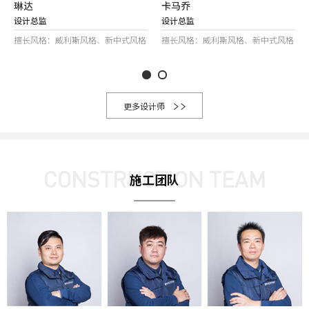
琳达
卡马乔
设计总监
设计总监
擅长风格：威利斯风格、新中式风格
擅长风格：威利斯风格、新中式风格
更多设计师
CONSTRUCTION TEAM
施工团队
施
施
工
工
团
团
队
队