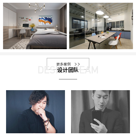
案
例
名
称
更多案例
DESIGN TEAM
设计团队