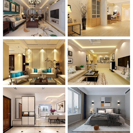
案
例
名
称
装
修
案
例
案
例
名
称