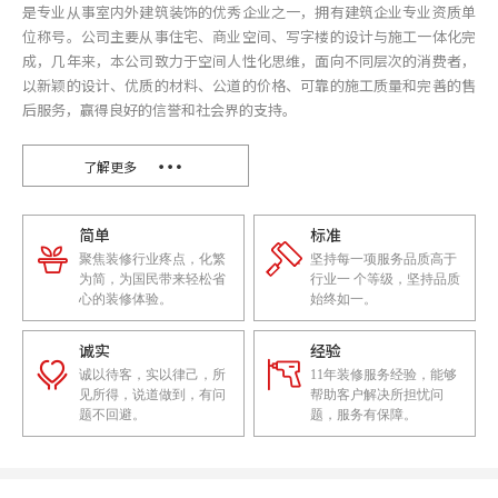
是专业从事室内外建筑装饰的优秀企业之一，拥有建筑企业专业资质单
位称号。公司主要从事住宅、商业空间、写字楼的设计与施工一体化完
成，几年来，本公司致力于空间人性化思维，面向不同层次的消费者，
以新颖的设计、优质的材料、公道的价格、可靠的施工质量和完善的售
后服务，赢得良好的信誉和社会界的支持。
了解更多
简单
标准
聚焦装修行业疼点，化繁
坚持每一项服务品质高于
为简，为国民带来轻松省
行业一 个等级，坚持品质
心的装修体验。
始终如一。
诚实
经验
诚以待客，实以律己，所
11年装修服务经验，能够
见所得，说道做到，有问
帮助客户解决所担忧问
题不回避。
题，服务有保障。