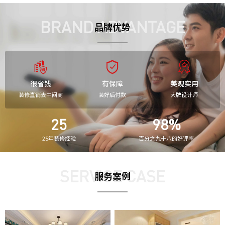
BRAND ADVANTAGE
品牌优势
很省钱
有保障
美观实用
装修直销去中间商
装好后付款
大牌设计师
25
98%
25年装修经验
百分之九十八的好评率
SERVICE CASE
服务案例