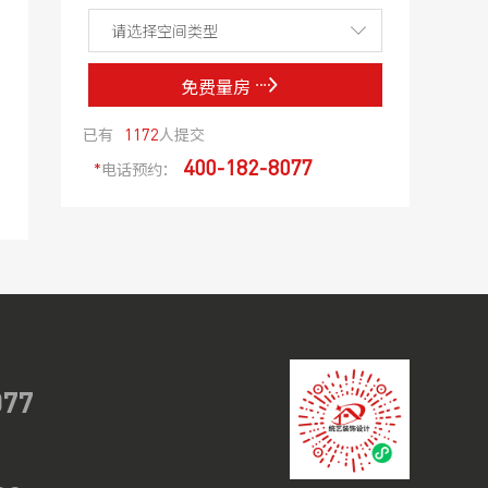
免费量房
已有
1172
人提交
400-182-8077
*
电话预约：
077