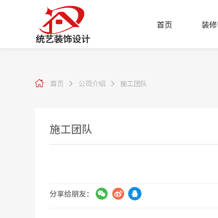
首页
装修
首页
公司介绍
施工团队
施工团队
分享给朋友：