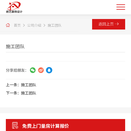
返回上页
首页
公司介绍
施工团队
施工团队
分享给朋友：
上一条：施工团队
下一条：施工团队
免费上门量房计算报价